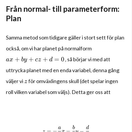
Från normal- till parameterform:
Plan
Samma metod som tidigare gäller i stort sett för plan
också, om vi har planet på normalform
ax+by+cz+d=0
+
+
+
=
0
, så börjar vi med att
a
x
b
y
cz
d
uttrycka planet med en enda variabel, denna gång
z
väljer vi
för omväxlingens skull (det spelar ingen
z
roll vilken variabel som väljs). Detta ger oss att
a
b
d
z=-\frac { a }{ c } x-\frac 
=
−
−
−
z
x
y