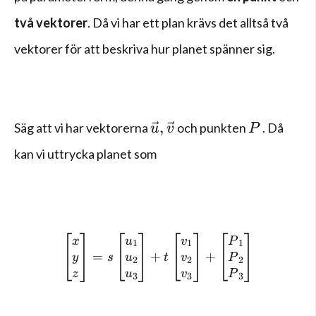
två vektorer
. Då vi har ett plan krävs det alltså två
vektorer för att beskriva hur planet spänner sig.
\vec{u} , \vec{v}
P
,
Säg att vi har vektorerna
och punkten
. Då
u
v
P
kan vi uttrycka planet som
\left[ \begin{matrix} x \\
x
u
v
P
1
1
1
=
+
+
y
u
v
P
s
t
2
2
2
z
u
v
P
3
3
3