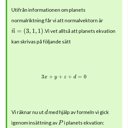
Utifrån informationen om planets
normalriktning får vi att normalvektorn är
\vec{n}=(3,1,1)
=
(
3
,
1
,
1
)
.Vi vet alltså att planets ekvation
n
kan skrivas på följande sätt
3
+
+
3x+y+z+d=0
+
=
0
x
y
z
d
d
Vi räknar nu ut
med hjälp av formeln vi gick
d
P
igenom insättning av
i planets ekvation:
P