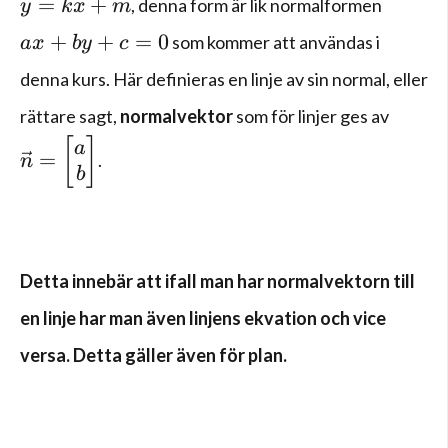
y=kx+m
=
+
, denna form är lik normalformen
y
k
x
m
ax+by+c=0
+
+
=
0
som kommer att användas i
a
x
b
y
c
denna kurs. Här definieras en linje av sin normal, eller
rättare sagt,
normalvektor
som för linjer ges av
\vec { n } =\left[ \begin{matrix} a \\ b \en
[
]
a
=
.
n
b
Detta innebär att ifall man har normalvektorn till
en linje har man även linjens ekvation och vice
versa. Detta gäller även för plan.