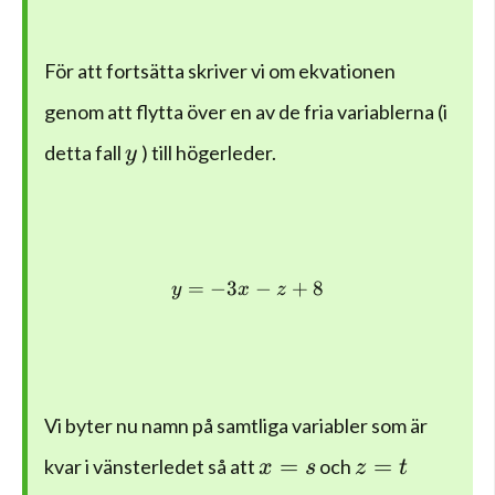
För att fortsätta skriver vi om ekvationen
genom att flytta över en av de fria variablerna (i
y
detta fall
) till högerleder.
y
=
−
3
y=-3x-z+8
−
+
8
y
x
z
Vi byter nu namn på samtliga variabler som är
x=s
z=t
=
=
kvar i vänsterledet så att
och
x
s
z
t