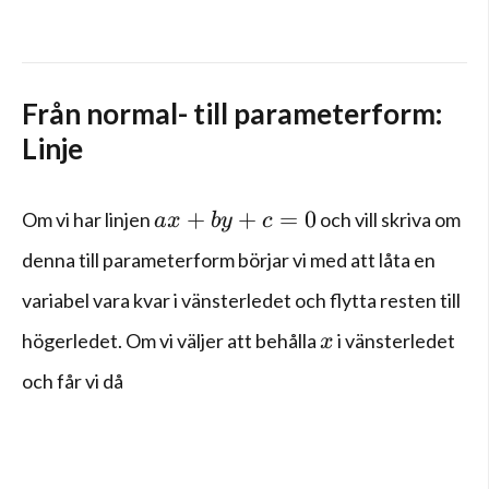
Från normal- till parameterform:
Linje
ax+by+c=0
+
+
=
0
Om vi har linjen
och vill skriva om
a
x
b
y
c
denna till parameterform börjar vi med att låta en
variabel vara kvar i vänsterledet och flytta resten till
x
högerledet. Om vi väljer att behålla
i vänsterledet
x
och får vi då