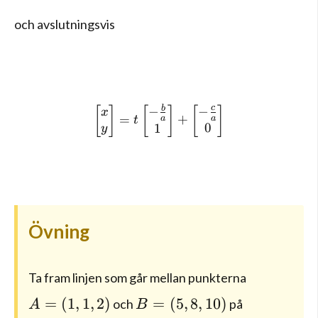
och avslutningsvis
c
b
−
\left[ \begin{matrix} x \\ 
−
[
]
[
]
[
]
x
=
+
a
a
t
0
1
y
Övning
Ta fram linjen som går mellan punkterna
A=(1,1,2)
B=(5,8,10)
=
(
1
,
1
,
2
)
=
(
5
,
8
,
10
)
och
på
A
B