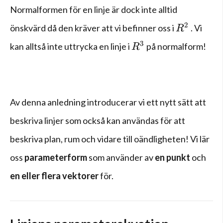
Normalformen för en linje är dock inte alltid
{ R }^{2}
2
önskvärd då den kräver att vi befinner oss i
. Vi
R
{R}^{3}
3
kan alltså inte uttrycka en linje i
på normalform!
R
Av denna anledning introducerar vi ett nytt sätt att
beskriva linjer som också kan användas för att
beskriva plan, rum och vidare till oändligheten! Vi lär
oss
parameterform
som använder av
en punkt
och
en eller flera vektorer
för.