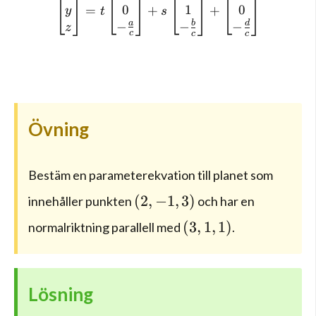
1
0
0
=
+
+
y
t
s
a
b
d
−
−
−
z
c
c
c
Övning
Bestäm en parameterekvation till planet som
(2,-1,3)
(
2
,
−
1
,
3
)
innehåller punkten
och har en
(3,1,1)
(
3
,
1
,
1
)
normalriktning parallell med
.
Lösning