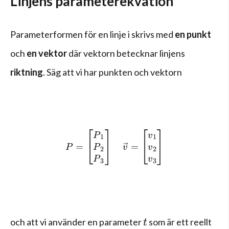
Linjens parameterekvation
Parameterformen för en linje i skrivs med
en punkt
och
en vektor
där vektorn betecknar linjens
riktning
. Säg att vi har punkten och vektorn
P=\left[ \begin{matrix} { 
P
v
1
1
=
=
P
v
P
v
2
2
P
v
3
3
t
och att vi använder en parameter
som är ett reellt
t