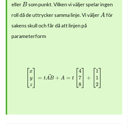
B
eller
som punkt. Vilken vi väljer spelar ingen
B
A
roll då de uttrycker samma linje. Vi väljer
för
A
sakens skull och får då att linjen på
parameterform
4
1
\left[ \begin{matrix} x \\
x
7
1
=
+
=
+
y
t
A
B
A
t
8
2
z