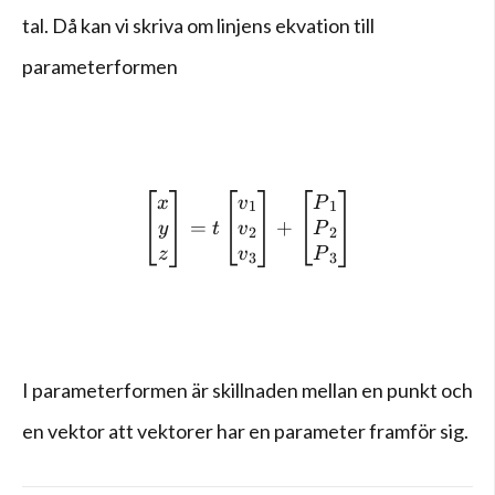
tal. Då kan vi skriva om linjens ekvation till
parameterformen
\left[ \begin{matrix} x \\
x
v
P
1
1
=
+
y
v
P
t
2
2
z
v
P
3
3
I parameterformen är skillnaden mellan en punkt och
en vektor att vektorer har en parameter framför sig.