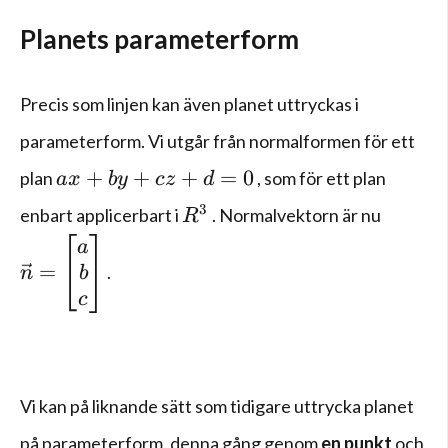
Planets parameterform
Precis som linjen kan även planet uttryckas i
parameterform. Vi utgår från normalformen för ett
ax+by+cz+d=0
+
+
+
=
0
plan
, som för ett plan
a
x
b
y
cz
d
{R}^{3}
3
enbart applicerbart i
. Normalvektorn är nu
R
\vec { n } =\left[ \begin{matrix} a \\ b \\ 
a
=
.
b
n
c
Vi kan på liknande sätt som tidigare uttrycka planet
på parameterform, denna gång genom
en punkt
och