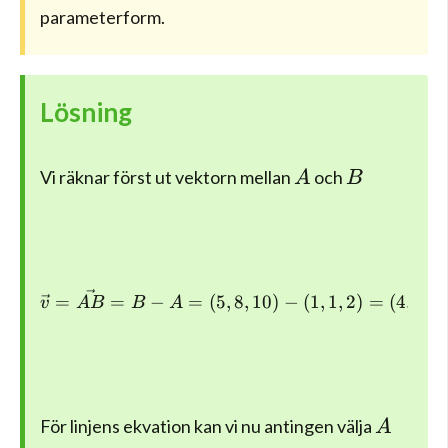
parameterform.
Lösning
A
B
Vi räknar först ut vektorn mellan
och
A
B
\vec { v } =\vec { AB }=B
=
=
−
=
(
5
,
8
,
10
)
−
(
1
,
1
,
2
)
=
(
4
,
7
,
8
v
A
B
B
A
A
För linjens ekvation kan vi nu antingen välja
A