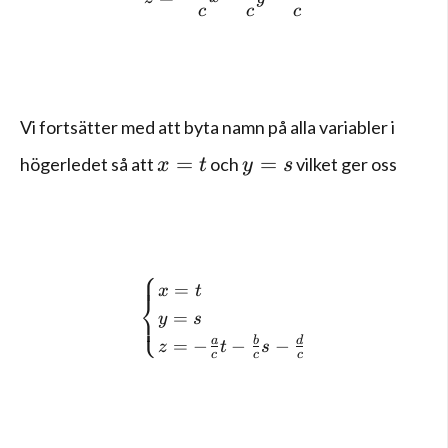
c
c
c
Vi fortsätter med att byta namn på alla variabler i
x=t
y=s
=
=
högerledet så att
och
vilket ger oss
x
t
y
s
⎧
\begin{cases} x=t \\ y=s \\
=
x
t
⎨
=
⎩
y
s
a
b
d
=
−
−
−
z
t
s
c
c
c