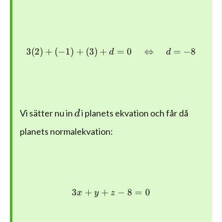
3
(
2
)
+
(
−
1
)
+
(
3
)
+
3(2)+(-1)+(3)+d=0\quad 
=
0
⇔
=
−
8
d
d
d
Vi sätter nu in
i planets ekvation och får då
d
planets normalekvation:
3
+
+
3x+y+z-8=0
−
8
=
0
x
y
z