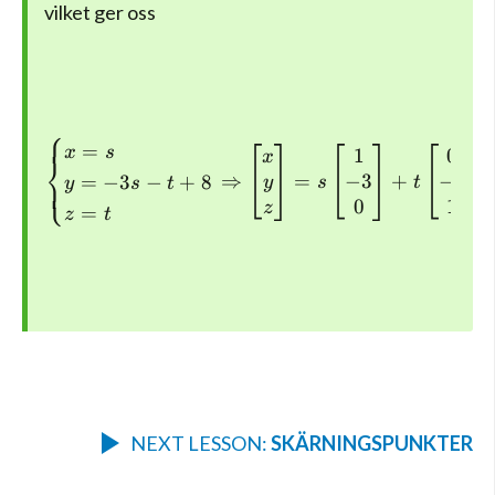
vilket ger oss
⎧
\begin{cases} x=s \\ y=-3s
=
x
s
1
0
x
⎨
−
3
−
1
⇒
=
+
=
−
3
−
+
8
⎩
y
s
t
y
s
t
0
1
z
=
z
t
NEXT LESSON:
SKÄRNINGSPUNKTER