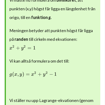
Vi måste nu formulera om
bivillkoret
, att
punkten (x,y) högst får ligga en längdenhet från
origo, till en
funktion
g.
Meningen betyder att punkten högst får ligga
på
randen
till cirkeln med ekvationen:
{ x }^{ 2 }+{ y }^{ 2 }=1
2
2
+
=
1
x
y
Vi kan alltså formulera om det till:
g(x,y)={ x }^{ 2 }+{ y }^{ 2 }-1
2
2
(
,
)
=
+
−
1
g
x
y
x
y
Vi ställer nu upp Lagrange-ekvationen (genom