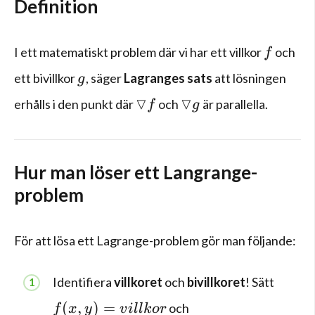
Definition
f
I ett matematiskt problem där vi har ett villkor
och
f
g
ett bivillkor
, säger
Lagranges sats
att lösningen
g
\triangledown f
\triangledown g
▽
▽
erhålls i den punkt där
och
är parallella.
f
g
Hur man löser ett Langrange-
problem
För att lösa ett Lagrange-problem gör man följande:
Identifiera
villkoret
och
bivillkoret
! Sätt
f(x,y)=villkor
(
,
)
=
och
f
x
y
v
i
ll
k
or