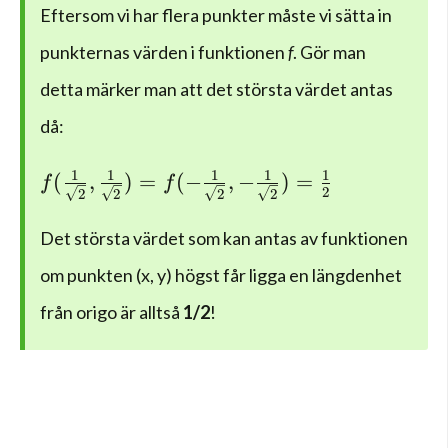
Eftersom vi har flera punkter måste vi sätta in
punkternas värden i funktionen
f
. Gör man
detta märker man att det största värdet antas
då:
f(\frac { 1 }{ \sqrt { 2 } } ,\frac { 1 }{ \s
1
1
1
1
1
(
,
)
=
(
−
,
−
)
=
f
f
2
2
2
2
2
Det största värdet som kan antas av funktionen
om punkten (x, y) högst får ligga en längdenhet
från origo är alltså
1/2
!