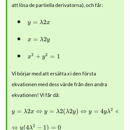
att lösa de partiella derivatorna), och får:
y=\lambda 2x
=
2
y
λ
x
x=\lambda 2y
=
2
x
λ
y
{ x }^{ 2 }+{ y }^{ 2 }=1
2
2
+
=
1
x
y
Vi börjar med att ersätta
x
i den första
ekvationen med dess värde från den andra
ekvationen! Vi får då:
y=\lambda 2x\Leftrightarrow y=\lambda 
2
=
2
⇔
=
2
(
2
)
⇔
=
4
⇔
4
y
λ
x
y
λ
λ
y
y
y
λ
y
\Leftrightarrow y(4\lambda ^{ 2 }-1)=0
2
⇔
(
4
−
1
)
=
0
y
λ