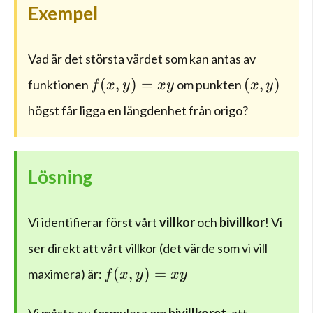
Exempel
Vad är det största värdet som kan antas av
f(x,y)=xy
(x,y)
(
,
)
=
(
,
)
funktionen
om punkten
f
x
y
x
y
x
y
högst får ligga en längdenhet från origo?
Lösning
Vi identifierar först vårt
villkor
och
bivillkor
! Vi
ser direkt att vårt villkor (det värde som vi vill
f(x,y)=xy
(
,
)
=
maximera) är:
f
x
y
x
y