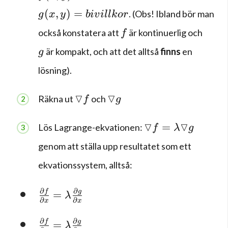
g(x,y)=bivillkor
(
,
)
=
. (Obs! Ibland bör man
g
x
y
bi
v
i
ll
k
or
f
också konstatera att
är kontinuerlig och
f
g
är kompakt, och att det alltså
finns
en
g
lösning).
\triangledown f
\triangledown g
▽
▽
Räkna ut
och
f
g
\triangledown f
▽
▽
=
Lös Lagrange-ekvationen:
f
λ
g
genom att ställa upp resultatet som ett
ekvationssystem, alltså:
\frac { \partial f }{ \partial x } =\lam
∂
∂
f
g
=
λ
∂
∂
x
x
\frac { \partial f }{ \partial y } =\lam
∂
∂
f
g
=
λ