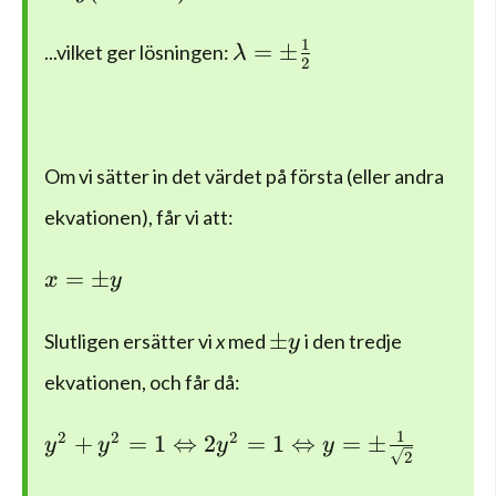
\lambda =\pm \frac { 1 
1
=
±
...vilket ger lösningen:
λ
2
Om vi sätter in det värdet på första (eller andra
ekvationen), får vi att:
x=\pm y
=
±
x
y
\pm y
±
Slutligen ersätter vi
x
med
i den tredje
y
ekvationen, och får då:
{ y }^{ 2 }+{ y }^{ 2 }=1\Leftrightarrow 
1
2
2
2
+
=
1
⇔
2
=
1
⇔
=
±
y
y
y
y
2